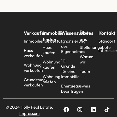
Verkaufen
Immobilie
Wissenswertes
Über
Kontakt
finden
uns
Immobilienbewertung
Finanzierung
Standort
des
Haus
Stellenangebote
Haus
Interesse
Eigenheimes
kaufen
verkaufen
Warum
10
Wohnung
wir
Wohnung
Gründe
kaufen
verkaufen
für eine
Team
Wohnung
Immobilie
Grundstueck
mieten
verkaufen
Energieausweis
beantragen
© 2024 Holly Real Estate.
Impressum