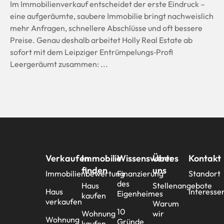
Im Immobilienverkauf entscheidet der erste Eindruck –
eine aufgeräumte, saubere Immobilie bringt nachweislich
mehr Anfragen, schnellere Abschlüsse und oft bessere
Preise. Genau deshalb arbeitet Holly Real Estate ab
sofort mit dem Leipziger Entrümpelungs‑Profi
Leergeräumt zusammen: ...
Verkaufen
Immobilie
Wissenswertes
Über
Kontakt
finden
uns
Immobilienbewertung
Finanzierung
Standort
des
Haus
Stellenangebote
Haus
Interesse
Eigenheimes
kaufen
verkaufen
Warum
10
Wohnung
wir
Wohnung
Gründe
kaufen