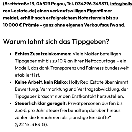
(Breitstraße 13, 04523 Pegau, Tel. 034296‑349871,
info@holl
real-estate.de
) einen verkaufswilligen Eigentümer
meldet, erhält nach erfolgreichem Notartermin bis zu
10 000 € Prämie – ganz ohne eigenen Verkaufsaufwand.
Warum lohnt sich das Tippgeben?
Echtes Zusatz­einkommen:
Viele Makler beteiligen
Tippgeber mit bis zu 10 % an ihrer Netto­courtage – ein
Modell, das dank Trans­parenz und Fairness bundesweit
etabliert ist.
Keine Arbeit, kein Risiko:
Holly Real Estate übernimmt
Bewertung, Vermarktung und Vertrags­abwicklung; der
Tippgeber braucht nur den Erstkontakt herzustellen.
Steuerlich klar geregelt:
Privatpersonen dürfen bis
256 € pro Jahr steuerfrei behalten; darüber hinaus
zählen die Einnahmen als „sonstige Einkünfte“
(§22 Nr. 3 EStG).