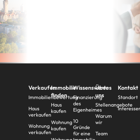
Verkaufen
Immobilie
Wissenswertes
Über
Kontakt
finden
uns
Immobilienbewertung
Finanzierung
Standort
des
Haus
Stellenangebote
Haus
Interesse
Eigenheimes
kaufen
verkaufen
Warum
10
Wohnung
wir
Wohnung
Gründe
kaufen
verkaufen
für eine
Team
Wohnung
Immobilie