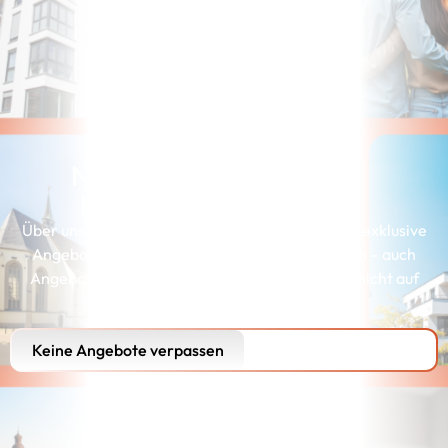
Noch nicht die richtige
Immobilie gefunden?
Über unserer Interessenkartei erhalten Kunden exklusive
Angebote, die genau zu ihren Wünschen passen – auch
Angebote, die wir aus Gründen der Diskretion nicht auf
unserer Webseite präsentieren können.
Keine Angebote verpassen