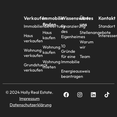
Verkaufen
Immobilie
Wissenswertes
Über
Kontakt
finden
uns
Immobilienbewertung
Finanzierung
Standort
des
Haus
Stellenangebote
Haus
Interesse
Eigenheimes
kaufen
verkaufen
Warum
10
Wohnung
wir
Wohnung
Gründe
kaufen
verkaufen
für eine
Team
Wohnung
Immobilie
Grundstueck
mieten
verkaufen
Energieausweis
beantragen
© 2024 Holly Real Estate.
Impressum
Datenschutzerklärung