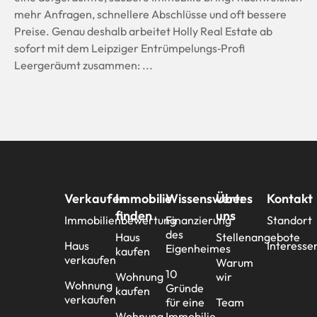
mehr Anfragen, schnellere Abschlüsse und oft bessere
Preise. Genau deshalb arbeitet Holly Real Estate ab
sofort mit dem Leipziger Entrümpelungs‑Profi
Leergeräumt zusammen: ...
Verkaufen
Immobilie
Wissenswertes
Über
Kontakt
finden
uns
Immobilienbewertung
Finanzierung
Standort
des
Haus
Stellenangebote
Haus
Interesse
Eigenheimes
kaufen
verkaufen
Warum
10
Wohnung
wir
Wohnung
Gründe
kaufen
verkaufen
für eine
Team
Wohnung
Immobilie