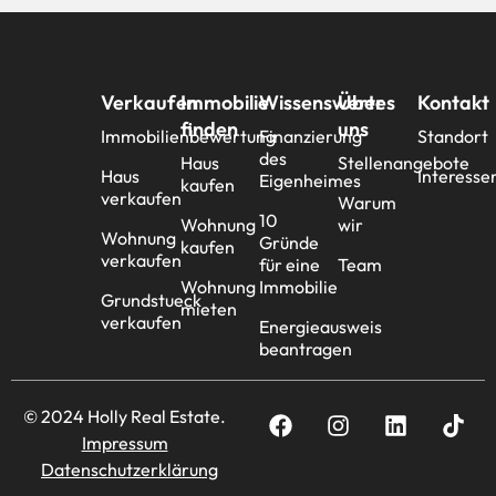
Verkaufen
Immobilie
Wissenswertes
Über
Kontakt
finden
uns
Immobilienbewertung
Finanzierung
Standort
des
Haus
Stellenangebote
Haus
Interesse
Eigenheimes
kaufen
verkaufen
Warum
10
Wohnung
wir
Wohnung
Gründe
kaufen
verkaufen
für eine
Team
Wohnung
Immobilie
Grundstueck
mieten
verkaufen
Energieausweis
beantragen
© 2024 Holly Real Estate.
Impressum
Datenschutzerklärung