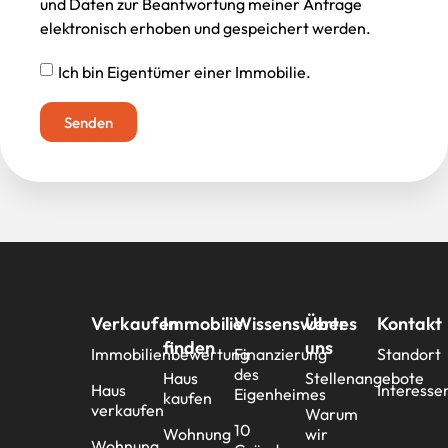
und Daten zur Beantwortung meiner Anfrage
elektronisch erhoben und gespeichert werden.
Ich bin Eigentümer einer Immobilie.
Senden
Verkaufen
Immobilie
Wissenswertes
Über
Kontakt
finden
uns
Immobilienbewertung
Finanzierung
Standort
des
Haus
Stellenangebote
Haus
Interesse
Eigenheimes
kaufen
verkaufen
Warum
10
Wohnung
wir
Wohnung