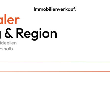
Immobilienverkauf:
aler
g & Region
ideellen
eshalb