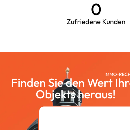
0
Zufriedene Kunden
IMMO-REC
Finden Sie den Wert Ihr
Objekts heraus!