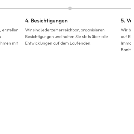
4. Besichtigungen
5. V
 erstellen
Wir sind jederzeit erreichbar, organisieren
Wir be
n
Besichtigungen und halten Sie stets über alle
auf Ei
ahmen mit
Entwicklungen auf dem Laufenden.
Immobil
Bonität