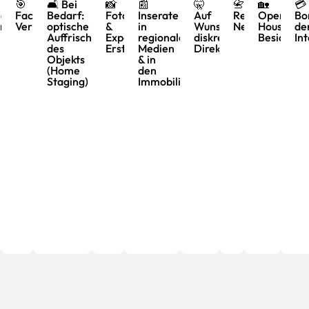
🎯
🛋️ Bei
📸
📰
🤫
📇
🏡
💳
ienbewertung
ndierte
Fachmännische
Bedarf:
Fotografie
Inserate
Auf
Regionales
Open-
Bo
rktpreisanalyse
Vermarktung
optische
&
in
Wunsch
Netzwerk
House-
de
Auffrischung
Exposé-
regionalen
diskrete
Besichtig
In
des
Erstellung
Medien
Direktvermittlung
Objekts
& in
(Home
den
Staging)
Immobilienportalen