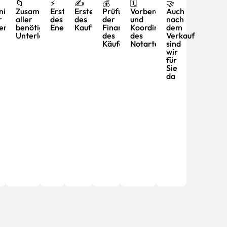
📁
⚡
✍️
💰
🗓️
🤝
nitätsprüfung
Zusammenstellung
Erstellung
Erstellung
Prüfung
Vorbereitung
Auch
r
aller
des
des
der
und
nach
ungstermine
teressenten
benötigten
Energieausweises
Kaufvertragsentwurfs
Finanzierung
Koordinierung
dem
Unterlagen
des
des
Verkauf
Käufers
Notartermins
sind
wir
für
Sie
da