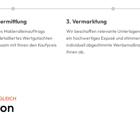
sermittlung
3. Vermarktung
es Makleralleinauftrags
Wir beschaffen relevante Unterlagen,
 detailliertes Wertgutachten
ein hochwertiges Exposé und stimme
sam mit Ihnen den Kaufpreis
individuell abgestimmte Werbemaßn
Ihnen ab.
GLEICH
von