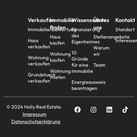
Verkaufen
Immobilie
Wissenswertes
Über
Kontakt
finden
uns
Immobilienbewertung
Finanzierung
Standort
des
Haus
Stellenangebote
Haus
Interesse
Eigenheimes
kaufen
verkaufen
Warum
10
Wohnung
wir
Wohnung
Gründe
kaufen
verkaufen
für eine
Team
Wohnung
Immobilie
Grundstueck
mieten
verkaufen
Energieausweis
beantragen
© 2024 Holly Real Estate.
Impressum
Datenschutzerklärung