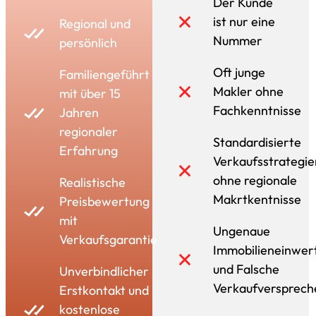
Der Kunde
ist nur eine
Regional und
Nummer
persönlich
Oft junge
Familiengeführt
Makler ohne
mit über 15
Fachkenntnisse
Jahren
regionaler
Standardisierte
Erfahrung
Verkaufsstrategie
ohne regionale
Realistische
Makrtkentnisse
Preisbewertung
mit
Ungenaue
Verkaufsgarantie
Immobilieneinwer
und Falsche
Unverbindlicher
Verkaufversprech
Erstkontakt und
kostenlose