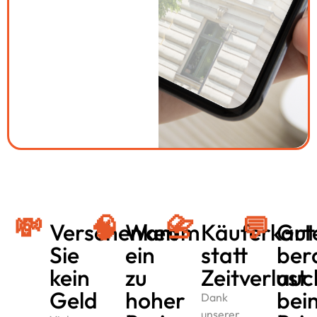
💸
🧠
📇
💬
Verschenken
Warum
Käuferkart
Gut
Sie
ein
statt
ber
kein
zu
Zeitverlust
auc
Geld
hoher
bei
Dank
unserer