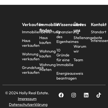
Verkaufen
Immobilie
Wissenswertes
Über
Kontakt
finden
uns
Immobilienbewertung
Finanzierung
Standort
des
Haus
Stellenangebote
Haus
Interesse
Eigenheimes
kaufen
verkaufen
Warum
10
Wohnung
wir
Wohnung
Gründe
kaufen
verkaufen
für eine
Team
Wohnung
Immobilie
Grundstueck
mieten
verkaufen
Energieausweis
beantragen
© 2024 Holly Real Estate.
Impressum
Datenschutzerklärung