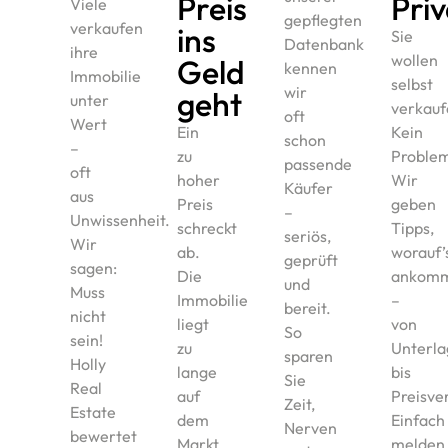
Preis
Pri
Viele
gepflegten
verkaufen
ins
Sie
Datenbank
ihre
wollen
Geld
kennen
Immobilie
selbst
wir
geht
unter
verkauf
oft
Wert
Ein
Kein
schon
–
zu
Proble
passende
oft
hoher
Wir
Käufer
aus
Preis
geben
–
Unwissenheit.
schreckt
Tipps,
seriös,
Wir
ab.
worauf’
geprüft
sagen:
Die
ankom
und
Muss
Immobilie
–
bereit.
nicht
liegt
von
So
sein!
zu
Unterl
sparen
Holly
lange
bis
Sie
Real
auf
Preisve
Zeit,
Estate
dem
Einfach
Nerven
bewertet
Markt,
melden