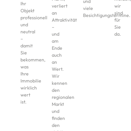
und
Ihr
verliert
wir
viele
Objekt
an
sind
Besichtigungstermine.
professionell
Attraktivität
für
und
–
Sie
neutral
und
da.
–
am
damit
Ende
Sie
auch
bekommen,
an
was
Wert.
Ihre
Wir
Immobilie
kennen
wirklich
den
wert
regionalen
ist.
Markt
und
finden
den