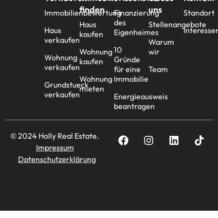
finden
uns
Immobilienbewertung
Finanzierung
Standort
des
Haus
Stellenangebote
Haus
Interesse
Eigenheimes
kaufen
verkaufen
Warum
10
Wohnung
wir
Wohnung
Gründe
kaufen
verkaufen
für eine
Team
Wohnung
Immobilie
Grundstueck
mieten
verkaufen
Energieausweis
beantragen
© 2024 Holly Real Estate.
Impressum
Datenschutzerklärung