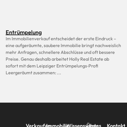
Entrümpelung
Im Immobilienverkauf entscheidet der erste Eindruck –
eine aufgeräumte, saubere Immobilie bringt nachweislich
mehr Anfragen, schnellere Abschlüsse und oft bessere
Preise. Genau deshalb arbeitet Holly Real Estate ab
sofort mit dem Leipziger Entrümpelungs‑Profi
Leergeräumt zusammen: ...
Verkaufen
Immobilie
Wissenswertes
Über
Kontakt