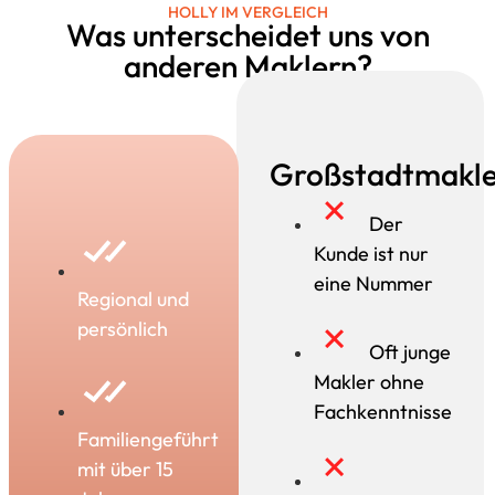
HOLLY IM VERGLEICH
Was unterscheidet uns von
anderen Maklern?
Großstadtmakle
Der
Kunde ist nur
eine Nummer
Regional und
persönlich
Oft junge
Makler ohne
Fachkenntnisse
Familiengeführt
mit über 15