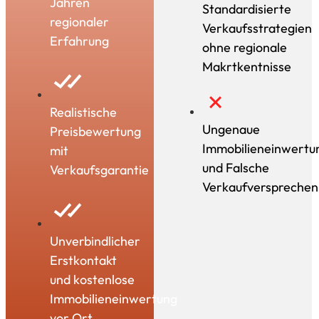
Jahren
Standardisierte
regionaler
Verkaufsstrategien
Erfahrung
ohne regionale
Makrtkentnisse
Realistische
Ungenaue
Preisbewertung
Immobilieneinwertu
mit
und Falsche
Verkaufsgarantie
Verkaufversprechen
Unverbindlicher
Erstkontakt
und kostenlose
Immobilieneinwertung
vor Ort