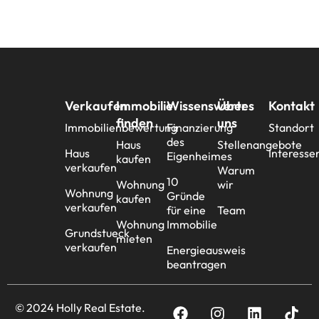
Verkaufen
Immobilie
Wissenswertes
Über
Kontakt
finden
uns
Immobilienbewertung
Finanzierung
Standort
des
Haus
Stellenangebote
Haus
Interesse
Eigenheimes
kaufen
verkaufen
Warum
10
Wohnung
wir
Wohnung
Gründe
kaufen
verkaufen
für eine
Team
Wohnung
Immobilie
Grundstueck
mieten
verkaufen
Energieausweis
beantragen
© 2024 Holly Real Estate.