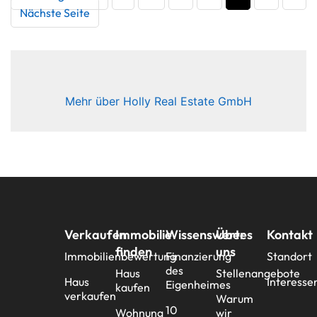
Nächste Seite
Mehr über Holly Real Estate GmbH
Verkaufen
Immobilie
Wissenswertes
Über
Kontakt
finden
uns
Immobilienbewertung
Finanzierung
Standort
des
Haus
Stellenangebote
Haus
Interesse
Eigenheimes
kaufen
verkaufen
Warum
10
Wohnung
wir