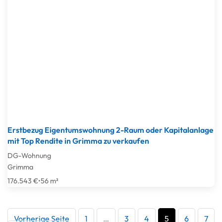
Erstbezug Eigentumswohnung 2-Raum oder Kapitalanlage
mit Top Rendite in Grimma zu verkaufen
DG-Wohnung
Grimma
176.543 €
•
56 m²
Vorherige Seite
1
…
3
4
5
6
7