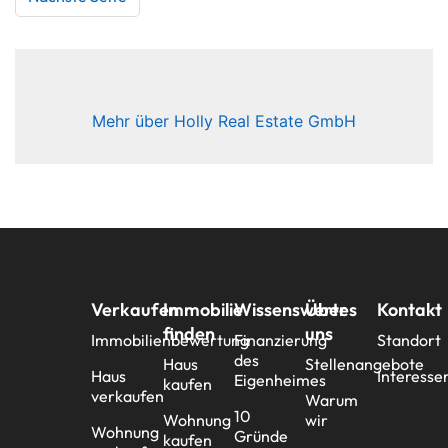
Mehr über Holly Real Estate GmbH
Verkaufen
Immobilie
Wissenswertes
Über
Kontakt
finden
uns
Immobilienbewertung
Finanzierung
Standort
des
Haus
Stellenangebote
Haus
Interesse
Eigenheimes
kaufen
verkaufen
Warum
10
Wohnung
wir
Wohnung
Gründe
kaufen