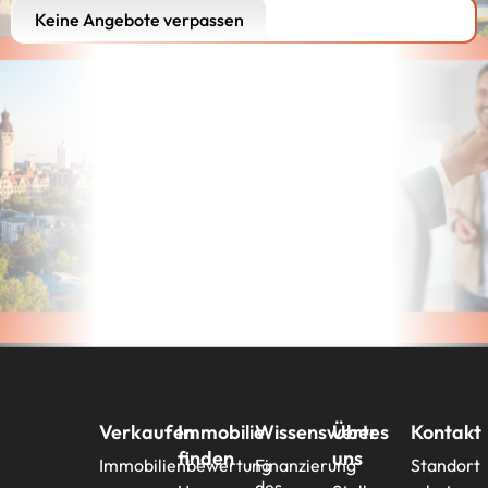
Keine Angebote verpassen
Verkaufen
Immobilie
Wissenswertes
Über
Kontakt
finden
uns
Immobilienbewertung
Finanzierung
Standort
des