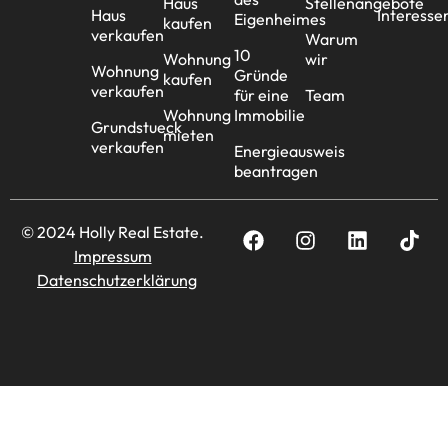
Haus
Stellenangebote
Haus
Interesse
Eigenheimes
kaufen
verkaufen
Warum
10
Wohnung
wir
Wohnung
Gründe
kaufen
verkaufen
für eine
Team
Wohnung
Immobilie
Grundstueck
mieten
verkaufen
Energieausweis
beantragen
© 2024 Holly Real Estate.
Impressum
Datenschutzerklärung