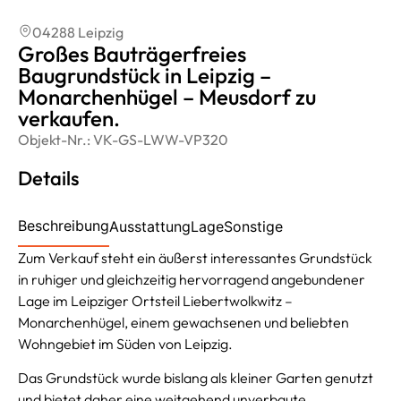
04288 Leipzig
Großes Bauträgerfreies
Baugrundstück in Leipzig –
Monarchenhügel – Meusdorf zu
verkaufen.
Objekt-Nr.:
VK-GS-LWW-VP320
Details
Beschreibung
Ausstattung
Lage
Sonstige
Zum Verkauf steht ein äußerst interessantes Grundstück
in ruhiger und gleichzeitig hervorragend angebundener
Lage im Leipziger Ortsteil Liebertwolkwitz –
Monarchenhügel, einem gewachsenen und beliebten
Wohngebiet im Süden von Leipzig.
Das Grundstück wurde bislang als kleiner Garten genutzt
und bietet daher eine weitgehend unverbaute