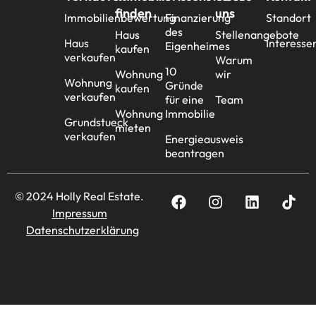
finden
uns
Immobilienbewertung
Finanzierung
Standort
des
Haus
Stellenangebote
Haus
Interesse
Eigenheimes
kaufen
verkaufen
Warum
10
Wohnung
wir
Wohnung
Gründe
kaufen
verkaufen
für eine
Team
Wohnung
Immobilie
Grundstueck
mieten
verkaufen
Energieausweis
beantragen
© 2024 Holly Real Estate.
Impressum
Datenschutzerklärung