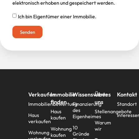
elektronisch erhoben und gespeichert werden.
Ich bin Eigentümer einer Immobilie.
Senden
Verkaufen
Immobilie
Wissenswertes
Über
Kontakt
finden
uns
Immobilienbewertung
Finanzierung
Standort
des
Haus
Stellenangebote
Haus
Interesse
Eigenheimes
kaufen
verkaufen
Warum
10
Wohnung
wir
Wohnung
Gründe
kaufen
verkaufen