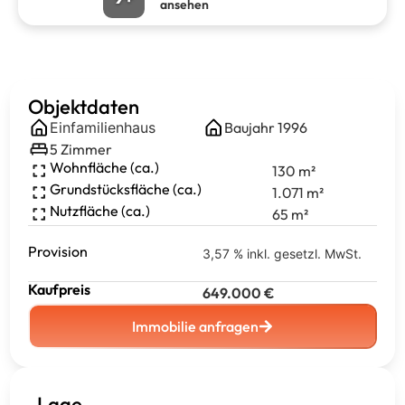
ansehen
Objektdaten
Einfamilienhaus
Baujahr
1996
5
Zimmer
Wohnfläche (ca.)
130
m²
Grundstücksfläche (ca.)
1.071
m²
Nutzfläche (ca.)
65
m²
Provision
3,57 % inkl. gesetzl. MwSt.
Kaufpreis
649.000
€
Immobilie anfragen
Lage