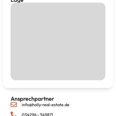
Ansprechpartner
info@holly-real-estate.de
034296 - 349871