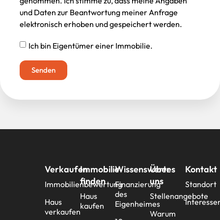
genommen. Ich stimme zu, dass meine Angaben
und Daten zur Beantwortung meiner Anfrage
elektronisch erhoben und gespeichert werden.
Ich bin Eigentümer einer Immobilie.
Senden
Verkaufen
Immobilie
Wissenswertes
Über
Kontakt
finden
uns
Immobilienbewertung
Finanzierung
Standort
des
Haus
Stellenangebote
Haus
Interesse
Eigenheimes
kaufen
verkaufen
Warum