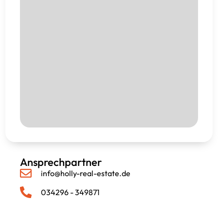
Ansprechpartner
info@holly-real-estate.de
034296 - 349871