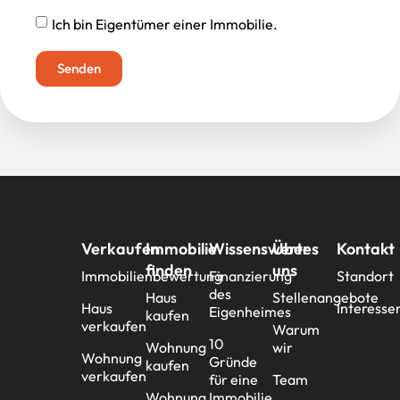
Ich bin Eigentümer einer Immobilie.
Senden
Verkaufen
Immobilie
Wissenswertes
Über
Kontakt
finden
uns
Immobilienbewertung
Finanzierung
Standort
des
Haus
Stellenangebote
Haus
Interesse
Eigenheimes
kaufen
verkaufen
Warum
10
Wohnung
wir
Wohnung
Gründe
kaufen
verkaufen
für eine
Team
Wohnung
Immobilie