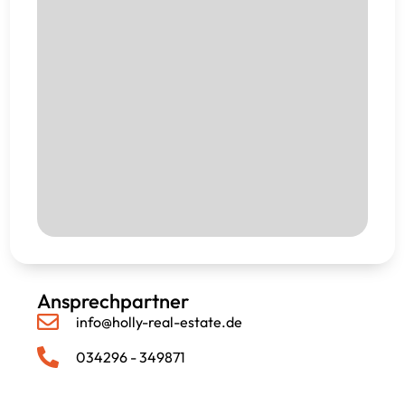
Ansprechpartner
info@holly-real-estate.de
034296 - 349871