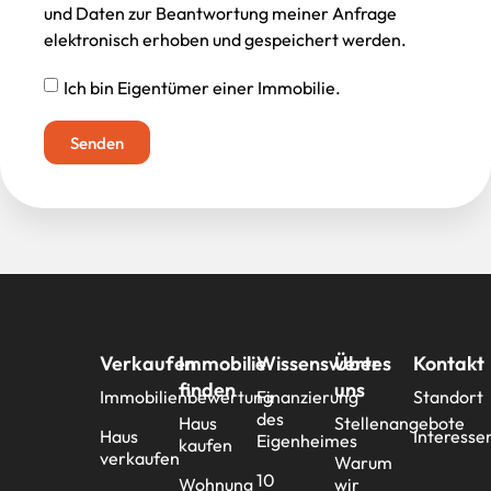
und Daten zur Beantwortung meiner Anfrage
elektronisch erhoben und gespeichert werden.
Ich bin Eigentümer einer Immobilie.
Senden
Verkaufen
Immobilie
Wissenswertes
Über
Kontakt
finden
uns
Immobilienbewertung
Finanzierung
Standort
des
Haus
Stellenangebote
Haus
Interesse
Eigenheimes
kaufen
verkaufen
Warum
10
Wohnung
wir