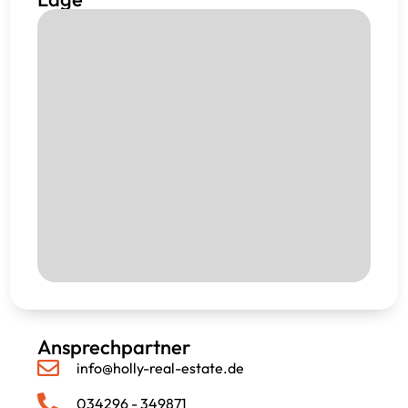
Ansprechpartner
info@holly-real-estate.de
034296 - 349871