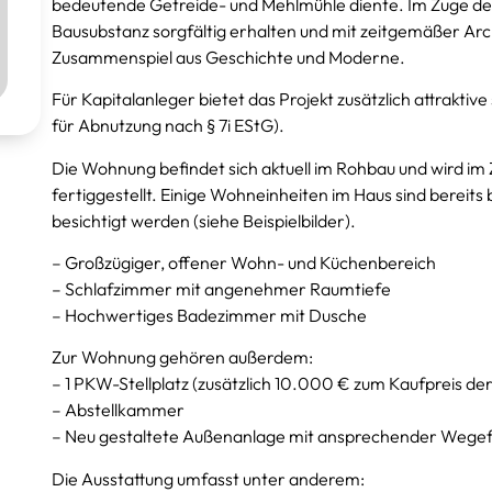
bedeutende Getreide- und Mehlmühle diente. Im Zuge der
Bausubstanz sorgfältig erhalten und mit zeitgemäßer Arc
Zusammenspiel aus Geschichte und Moderne.
Für Kapitalanleger bietet das Projekt zusätzlich attrakti
für Abnutzung nach § 7i EStG).
Die Wohnung befindet sich aktuell im Rohbau und wird i
fertiggestellt. Einige Wohneinheiten im Haus sind berei
besichtigt werden (siehe Beispielbilder).
– Großzügiger, offener Wohn- und Küchenbereich
– Schlafzimmer mit angenehmer Raumtiefe
– Hochwertiges Badezimmer mit Dusche
Zur Wohnung gehören außerdem:
– 1 PKW-Stellplatz (zusätzlich 10.000 € zum Kaufpreis d
– Abstellkammer
– Neu gestaltete Außenanlage mit ansprechender Wegefüh
Die Ausstattung umfasst unter anderem: