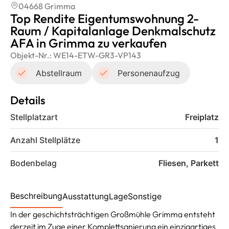
04668 Grimma
Top Rendite Eigentumswohnung 2-
Raum / Kapitalanlage Denkmalschutz
AFA in Grimma zu verkaufen
Objekt-Nr.:
WE14-ETW-GR3-VP143
Abstellraum
Personenaufzug
Details
Stellplatzart
Freiplatz
Anzahl Stellplätze
1
Bodenbelag
Fliesen, Parkett
Beschreibung
Ausstattung
Lage
Sonstige
In der geschichtsträchtigen Großmühle Grimma entsteht
derzeit im Zuge einer Komplettsanierung ein einzigartiges