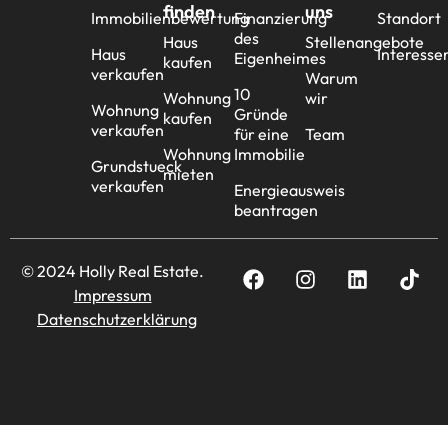
finden
uns
Immobilienbewertung
Finanzierung
Standort
des
Haus
Stellenangebote
Haus
Interesse
Eigenheimes
kaufen
verkaufen
Warum
10
Wohnung
wir
Wohnung
Gründe
kaufen
verkaufen
für eine
Team
Wohnung
Immobilie
Grundstueck
mieten
verkaufen
Energieausweis
beantragen
© 2024 Holly Real Estate.
Impressum
Datenschutzerklärung