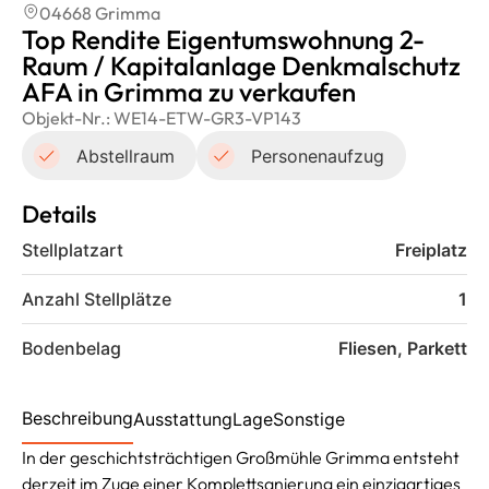
04668 Grimma
Top Rendite Eigentumswohnung 2-
Raum / Kapitalanlage Denkmalschutz
AFA in Grimma zu verkaufen
Objekt-Nr.:
WE14-ETW-GR3-VP143
Abstellraum
Personenaufzug
Details
Stellplatzart
Freiplatz
Anzahl Stellplätze
1
Bodenbelag
Fliesen, Parkett
Beschreibung
Ausstattung
Lage
Sonstige
In der geschichtsträchtigen Großmühle Grimma entsteht
derzeit im Zuge einer Komplettsanierung ein einzigartiges