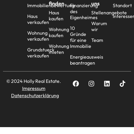
finden
uns
Immobilienbewertung
Finanzierung
Standort
des
Haus
Stellenangebote
Haus
Interesse
Eigenheimes
kaufen
verkaufen
Warum
10
Wohnung
wir
Wohnung
Gründe
kaufen
verkaufen
für eine
Team
Wohnung
Immobilie
Grundstueck
mieten
verkaufen
Energieausweis
beantragen
© 2024 Holly Real Estate.
Impressum
Datenschutzerklärung