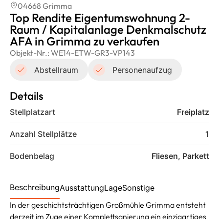
04668 Grimma
Top Rendite Eigentumswohnung 2-
Raum / Kapitalanlage Denkmalschutz
AFA in Grimma zu verkaufen
Objekt-Nr.:
WE14-ETW-GR3-VP143
Abstellraum
Personenaufzug
Details
Stellplatzart
Freiplatz
Anzahl Stellplätze
1
Bodenbelag
Fliesen, Parkett
Beschreibung
Ausstattung
Lage
Sonstige
In der geschichtsträchtigen Großmühle Grimma entsteht
derzeit im Zuge einer Komplettsanierung ein einzigartiges