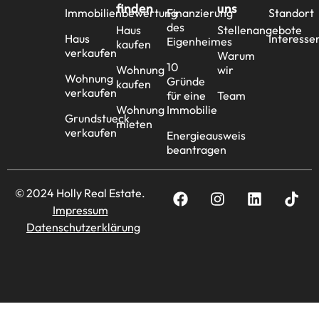
finden
uns
Immobilienbewertung
Finanzierung
Standort
des
Haus
Stellenangebote
Haus
Interesse
Eigenheimes
kaufen
verkaufen
Warum
10
Wohnung
wir
Wohnung
Gründe
kaufen
verkaufen
für eine
Team
Wohnung
Immobilie
Grundstueck
mieten
verkaufen
Energieausweis
beantragen
© 2024 Holly Real Estate.
Impressum
Datenschutzerklärung