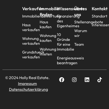
Verkaufen
Immobilie
Wissenswertes
Über
Kontakt
finden
uns
Immobilienbewertung
Finanzierung
Standort
des
Haus
Stellenangebote
Haus
Interesse
Eigenheimes
kaufen
verkaufen
Warum
10
Wohnung
wir
Wohnung
Gründe
kaufen
verkaufen
für eine
Team
Wohnung
Immobilie
Grundstueck
mieten
verkaufen
Energieausweis
beantragen
© 2024 Holly Real Estate.
Impressum
Datenschutzerklärung