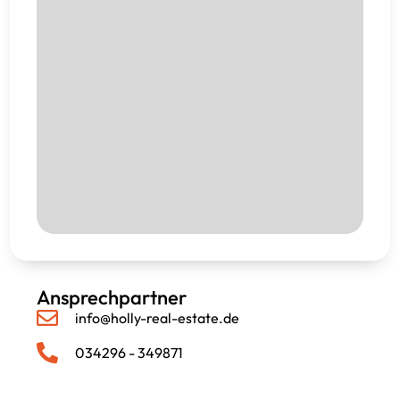
Ansprechpartner
info@holly-real-estate.de
034296 - 349871