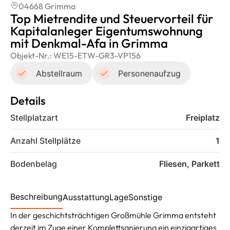
04668 Grimma
Top Mietrendite und Steuervorteil für
Kapitalanleger Eigentumswohnung
mit Denkmal-Afa in Grimma
Objekt-Nr.:
WE15-ETW-GR3-VP156
Abstellraum
Personenaufzug
Details
Stellplatzart
Freiplatz
Anzahl Stellplätze
1
Bodenbelag
Fliesen, Parkett
Beschreibung
Ausstattung
Lage
Sonstige
In der geschichtsträchtigen Großmühle Grimma entsteht
derzeit im Zuge einer Komplettsanierung ein einzigartiges