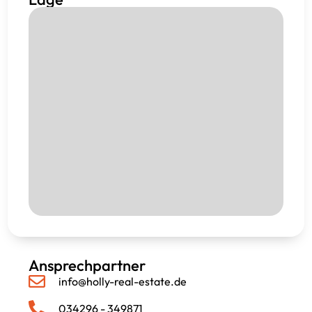
Ansprechpartner
info@holly-real-estate.de
034296 - 349871