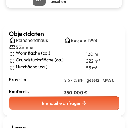
ansehen
Objektdaten
Reihenendhaus
Baujahr
1998
5
Zimmer
Wohnfläche (ca.)
120
m²
Grundstücksfläche (ca.)
222
m²
Nutzfläche (ca.)
55
m²
Provision
3,57 % inkl. gesetzl. MwSt.
Kaufpreis
350.000
€
Immobilie anfragen
Lage