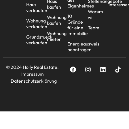
Haus
Stellenangebote
Haus
Interesse
Eigenheimes
kaufen
verkaufen
Warum
10
Wohnung
wir
Wohnung
Gründe
kaufen
verkaufen
für eine
Team
Wohnung
Immobilie
Grundstueck
mieten
verkaufen
Energieausweis
beantragen
© 2024 Holly Real Estate.
Impressum
Datenschutzerklärung