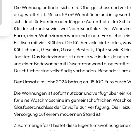
Die Wohnung befindet sich im 3. Obergeschoss und verfüg
ausgestattet ist. Mit ca. 59 m² Wohnfläche und insgesam
sich ideal für Familien oder längere Aufenthalte. Im Schla
Kleiderschrank sowie zwei Nachtschränke. Das Wohnzimm
Form, einer Wohnzimmerwand und einem Fernseher einge
Esstisch mit vier Stühlen. Die Küchenzeile bietet alles, wa
Kühlschrank, Geschirr, Gläser, Besteck, Töpfe sowie Kl
Toaster. Das Badezimmer ist ebenso wie in der kleinere
und einer Badewanne mit Duschtrennwand ausgestattet.
Duschtücher sind vollständig vorhanden. Besonders prakt
Der Umsatz im Jahr 2024 betrug ca. 18.100 Euro durch 
Die Wohnungen ist sofort nutzbar und verfügt über ein Kel
für eine Waschmaschine im gemeinschaftlichen Waschkelle
Glasfaseranschluss der EnviaTel zur Verfügung. Die Heiz
Versorgung auf einem modernen Stand ist.
Zusammengefasst bietet diese Eigentumswohnung eine att