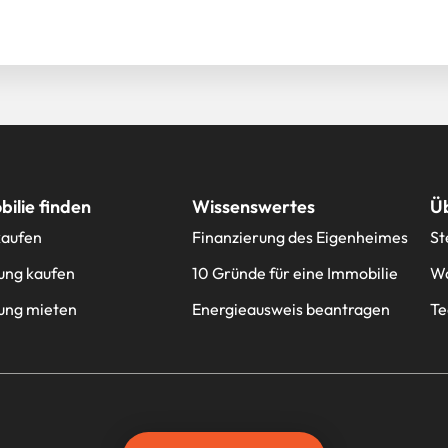
ilie finden
Wissenswertes
Ü
kaufen
Finanzierung des Eigenheimes
St
ng kaufen
10 Gründe für eine Immobilie
Wa
ng mieten
Energieausweis beantragen
T