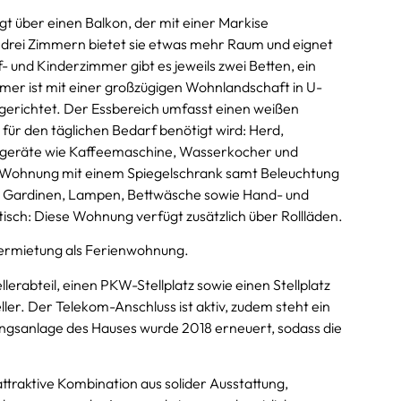
t über einen Balkon, der mit einer Markise
t drei Zimmern bietet sie etwas mehr Raum und eignet
f- und Kinderzimmer gibt es jeweils zwei Betten, ein
er ist mit einer großzügigen Wohnlandschaft in U-
richtet. Der Essbereich umfasst einen weißen
s für den täglichen Bedarf benötigt wird: Herd,
eingeräte wie Kaffeemaschine, Wasserkocher und
n Wohnung mit einem Spiegelschrank samt Beleuchtung
 Gardinen, Lampen, Bettwäsche sowie Hand- und
isch: Diese Wohnung verfügt zusätzlich über Rollläden.
Vermietung als Ferienwohnung.
lerabteil, einen PKW-Stellplatz sowie einen Stellplatz
r. Der Telekom-Anschluss ist aktiv, zudem steht ein
ungsanlage des Hauses wurde 2018 erneuert, sodass die
raktive Kombination aus solider Ausstattung,