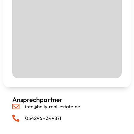
Ansprechpartner
info@holly-real-estate.de
034296 - 349871