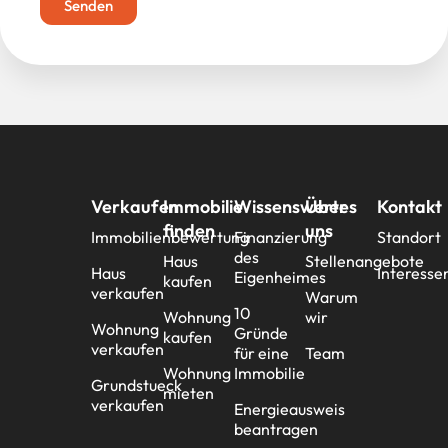
Senden
Verkaufen
Immobilie
Wissenswertes
Über
Kontakt
finden
uns
Immobilienbewertung
Finanzierung
Standort
des
Haus
Stellenangebote
Haus
Interesse
Eigenheimes
kaufen
verkaufen
Warum
10
Wohnung
wir
Wohnung
Gründe
kaufen
verkaufen
für eine
Team
Wohnung
Immobilie
Grundstueck
mieten
verkaufen
Energieausweis
beantragen