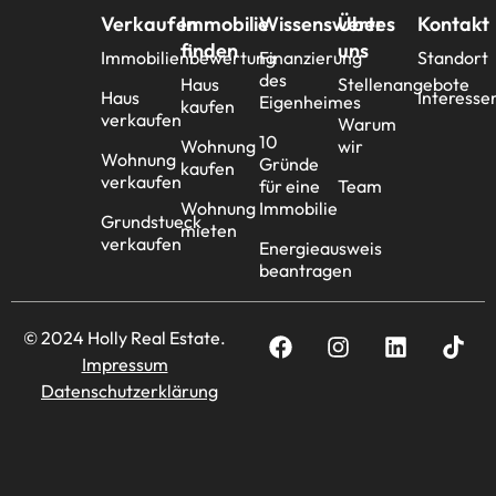
Verkaufen
Immobilie
Wissenswertes
Über
Kontakt
finden
uns
Immobilienbewertung
Finanzierung
Standort
des
Haus
Stellenangebote
Haus
Interesse
Eigenheimes
kaufen
verkaufen
Warum
10
Wohnung
wir
Wohnung
Gründe
kaufen
verkaufen
für eine
Team
Wohnung
Immobilie
Grundstueck
mieten
verkaufen
Energieausweis
beantragen
© 2024 Holly Real Estate.
Impressum
Datenschutzerklärung