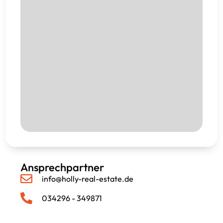
Ansprechpartner
info@holly-real-estate.de
034296 - 349871