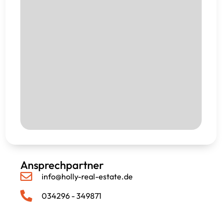
Ansprechpartner
info@holly-real-estate.de
034296 - 349871