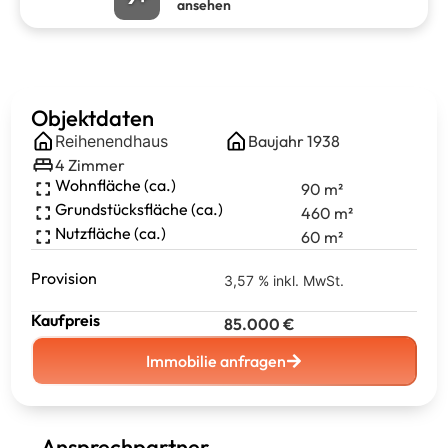
ansehen
Objektdaten
Reihenendhaus
Baujahr
1938
4
Zimmer
Wohnfläche (ca.)
90
m²
Grundstücksfläche (ca.)
460
m²
Nutzfläche (ca.)
60
m²
Provision
3,57 % inkl. MwSt.
Kaufpreis
85.000
€
Immobilie anfragen
Ansprechpartner