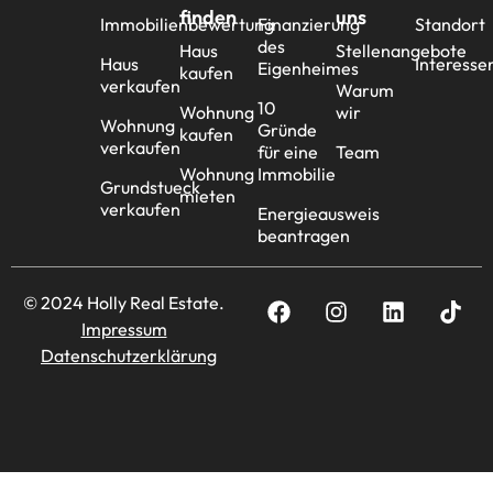
finden
uns
Immobilienbewertung
Finanzierung
Standort
des
Haus
Stellenangebote
Haus
Interesse
Eigenheimes
kaufen
verkaufen
Warum
10
Wohnung
wir
Wohnung
Gründe
kaufen
verkaufen
für eine
Team
Wohnung
Immobilie
Grundstueck
mieten
verkaufen
Energieausweis
beantragen
© 2024 Holly Real Estate.
Impressum
Datenschutzerklärung