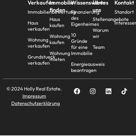
Verkaufen
Immobilie
Wissenswertes
Über
Kontakt
finden
uns
Immobilienbewertung
Finanzierung
Standort
des
Haus
Stellenangebote
Haus
Interesse
Eigenheimes
kaufen
verkaufen
Warum
10
Wohnung
wir
Wohnung
Gründe
kaufen
verkaufen
für eine
Team
Wohnung
Immobilie
Grundstueck
mieten
verkaufen
Energieausweis
beantragen
© 2024 Holly Real Estate.
Impressum
Datenschutzerklärung