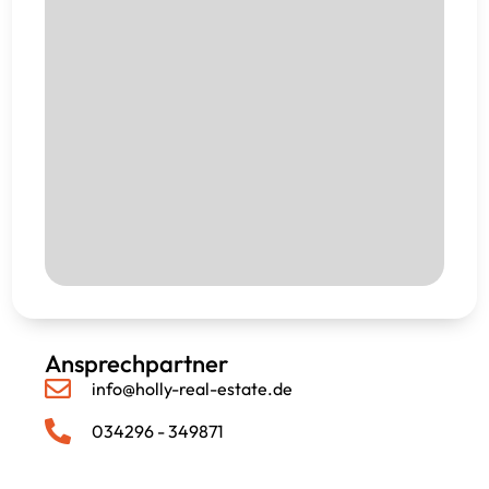
Ansprechpartner
info@holly-real-estate.de
034296 - 349871