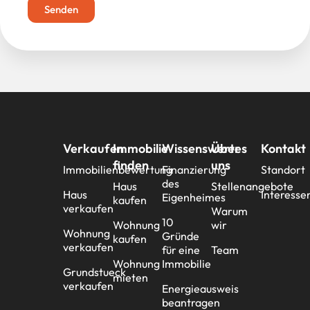
Senden
Verkaufen
Immobilie
Wissenswertes
Über
Kontakt
finden
uns
Immobilienbewertung
Finanzierung
Standort
des
Haus
Stellenangebote
Haus
Interesse
Eigenheimes
kaufen
verkaufen
Warum
10
Wohnung
wir
Wohnung
Gründe
kaufen
verkaufen
für eine
Team
Wohnung
Immobilie
Grundstueck
mieten
verkaufen
Energieausweis
beantragen