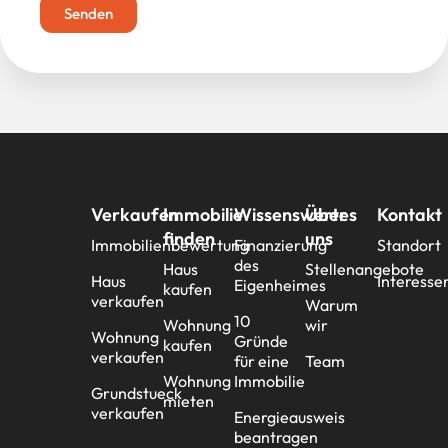
Senden
Verkaufen
Immobilie
Wissenswertes
Über
Kontakt
finden
uns
Immobilienbewertung
Finanzierung
Standort
des
Haus
Stellenangebote
Haus
Interesse
Eigenheimes
kaufen
verkaufen
Warum
10
Wohnung
wir
Wohnung
Gründe
kaufen
verkaufen
für eine
Team
Wohnung
Immobilie
Grundstueck
mieten
verkaufen
Energieausweis
beantragen