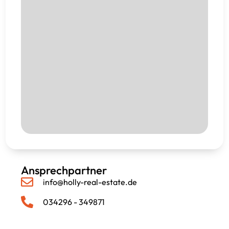
Ansprechpartner
info@holly-real-estate.de
034296 - 349871