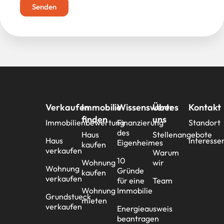
Senden
Verkaufen
Immobilie
Wissenswertes
Über
Kontakt
finden
uns
Immobilienbewertung
Finanzierung
Standort
des
Haus
Stellenangebote
Haus
Interesse
Eigenheimes
kaufen
verkaufen
Warum
10
Wohnung
wir
Wohnung
Gründe
kaufen
verkaufen
für eine
Team
Wohnung
Immobilie
Grundstueck
mieten
verkaufen
Energieausweis
beantragen