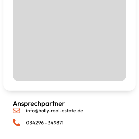
Ansprechpartner
info@holly-real-estate.de
034296 - 349871