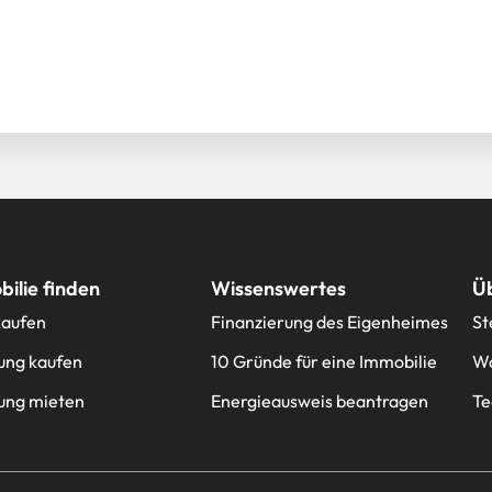
ilie finden
Wissenswertes
Ü
kaufen
Finanzierung des Eigenheimes
St
ng kaufen
10 Gründe für eine Immobilie
Wa
ng mieten
Energieausweis beantragen
T