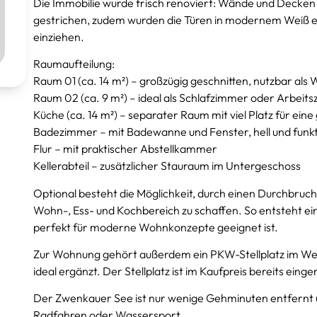
Die Immobilie wurde frisch renoviert: Wände und Decken
gestrichen, zudem wurden die Türen in modernem Weiß e
einziehen.
Raumaufteilung:
Raum 01 (ca. 14 m²) – großzügig geschnitten, nutzbar al
Raum 02 (ca. 9 m²) – ideal als Schlafzimmer oder Arbeit
Küche (ca. 14 m²) – separater Raum mit viel Platz für ein
Badezimmer – mit Badewanne und Fenster, hell und funkt
Flur – mit praktischer Abstellkammer
Kellerabteil – zusätzlicher Stauraum im Untergeschoss
Optional besteht die Möglichkeit, durch einen Durchbru
Wohn-, Ess- und Kochbereich zu schaffen. So entsteht e
perfekt für moderne Wohnkonzepte geeignet ist.
Zur Wohnung gehört außerdem ein PKW-Stellplatz im We
ideal ergänzt. Der Stellplatz ist im Kaufpreis bereits eing
Der Zwenkauer See ist nur wenige Gehminuten entfernt un
Radfahren oder Wassersport.