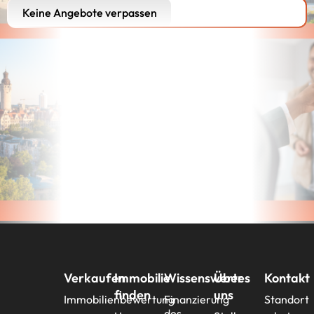
Keine Angebote verpassen
Verkaufen
Immobilie
Wissenswertes
Über
Kontakt
finden
uns
Immobilienbewertung
Finanzierung
Standort
des