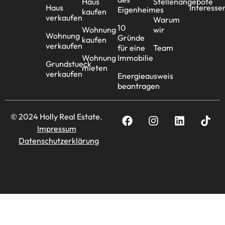
Haus
Stellenangebote
Haus
Interesse
Eigenheimes
kaufen
verkaufen
Warum
10
Wohnung
wir
Wohnung
Gründe
kaufen
verkaufen
für eine
Team
Wohnung
Immobilie
Grundstueck
mieten
verkaufen
Energieausweis
beantragen
© 2024 Holly Real Estate.
Impressum
Datenschutzerklärung