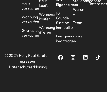
Haus
Stellenangebote
Haus
Interesse
Eigenheimes
kaufen
verkaufen
Warum
10
Wohnung
wir
Wohnung
Gründe
kaufen
verkaufen
für eine
Team
Wohnung
Immobilie
Grundstueck
mieten
verkaufen
Energieausweis
beantragen
© 2024 Holly Real Estate.
Impressum
Datenschutzerklärung