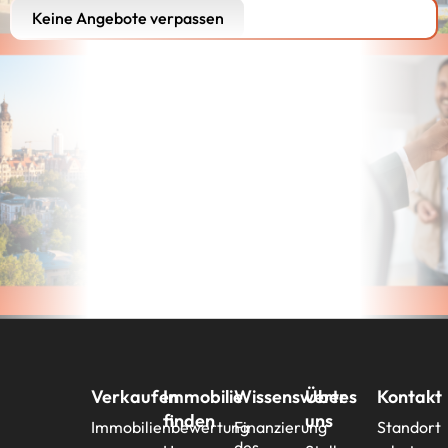
Keine Angebote verpassen
Verkaufen
Immobilie
Wissenswertes
Über
Kontakt
finden
uns
Immobilienbewertung
Finanzierung
Standort
des