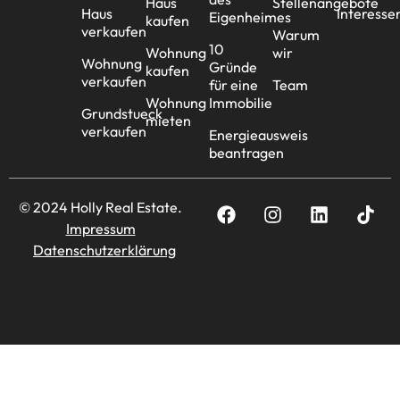
Haus
Stellenangebote
Haus
Interesse
Eigenheimes
kaufen
verkaufen
Warum
10
Wohnung
wir
Wohnung
Gründe
kaufen
verkaufen
für eine
Team
Wohnung
Immobilie
Grundstueck
mieten
verkaufen
Energieausweis
beantragen
© 2024 Holly Real Estate.
Impressum
Datenschutzerklärung