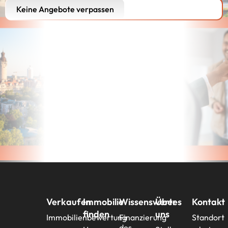
Keine Angebote verpassen
Verkaufen
Immobilie
Wissenswertes
Über
Kontakt
finden
uns
Immobilienbewertung
Finanzierung
Standort
des