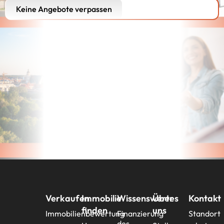
Keine Angebote verpassen
Verkaufen
Immobilie
Wissenswertes
Über
Kontakt
finden
uns
Immobilienbewertung
Finanzierung
Standort
des