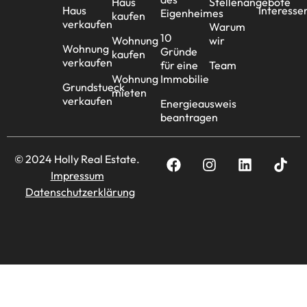
Haus
Stellenangebote
Haus
Interesse
Eigenheimes
kaufen
verkaufen
Warum
10
Wohnung
wir
Wohnung
Gründe
kaufen
verkaufen
für eine
Team
Wohnung
Immobilie
Grundstueck
mieten
verkaufen
Energieausweis
beantragen
© 2024 Holly Real Estate.
Impressum
Datenschutzerklärung