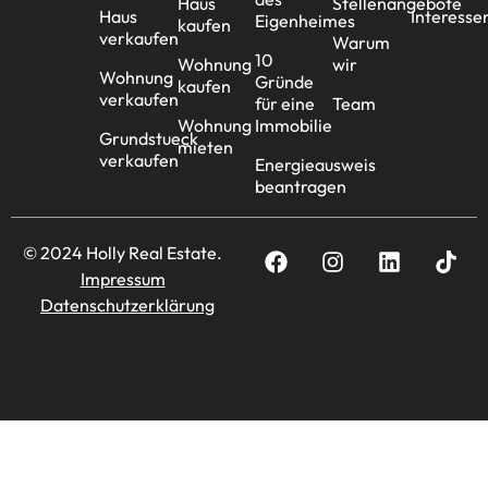
Haus
Stellenangebote
Haus
Interesse
Eigenheimes
kaufen
verkaufen
Warum
10
Wohnung
wir
Wohnung
Gründe
kaufen
verkaufen
für eine
Team
Wohnung
Immobilie
Grundstueck
mieten
verkaufen
Energieausweis
beantragen
© 2024 Holly Real Estate.
Impressum
Datenschutzerklärung