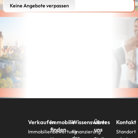
Keine Angebote verpassen
Verkaufen
Immobilie
Wissenswertes
Über
Kontakt
finden
uns
Immobilienbewertung
Finanzierung
Standort
des