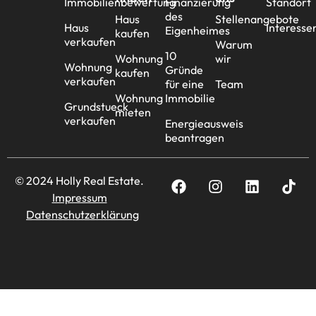
Immobilienbewertung
Finanzierung
Standort
des
Haus
Stellenangebote
Haus
Interesse
Eigenheimes
kaufen
verkaufen
Warum
10
Wohnung
wir
Wohnung
Gründe
kaufen
verkaufen
für eine
Team
Wohnung
Immobilie
Grundstueck
mieten
verkaufen
Energieausweis
beantragen
© 2024 Holly Real Estate.
Impressum
Datenschutzerklärung