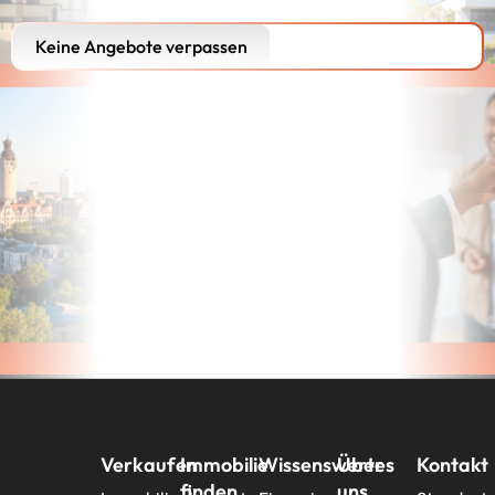
Keine Angebote verpassen
Verkaufen
Immobilie
Wissenswertes
Über
Kontakt
finden
uns