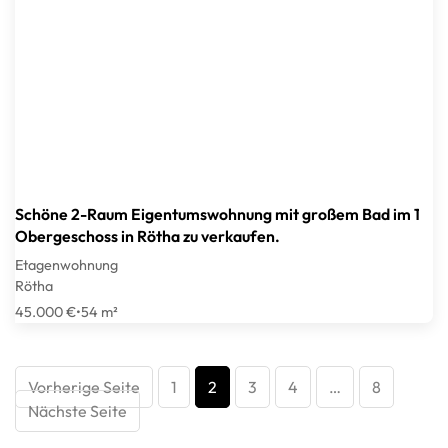
Schöne 2-Raum Eigentumswohnung mit großem Bad im 1
Obergeschoss in Rötha zu verkaufen.
Etagenwohnung
Rötha
45.000 €
•
54 m²
Vorherige Seite
1
2
3
4
…
8
Nächste Seite