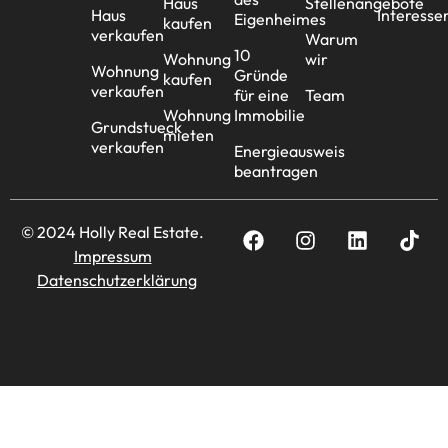
Haus
Stellenangebote
Haus
Interesse
Eigenheimes
kaufen
verkaufen
Warum
10
Wohnung
wir
Wohnung
Gründe
kaufen
verkaufen
für eine
Team
Wohnung
Immobilie
Grundstueck
mieten
verkaufen
Energieausweis
beantragen
© 2024 Holly Real Estate.
Impressum
Datenschutzerklärung