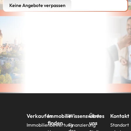
Keine Angebote verpassen
Verkaufen
Immobilie
Wissenswertes
Über
Kontakt
finden
uns
Immobilienbewertung
Finanzierung
Standort
des