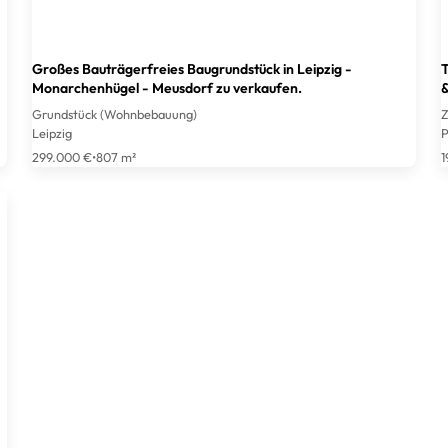
Großes Bauträgerfreies Baugrundstück in Leipzig -
T
Monarchenhügel - Meusdorf zu verkaufen.
&
Grundstück (Wohnbebauung)
Z
Leipzig
P
299.000 €
•
807 m²
1