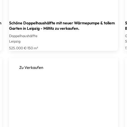
n
Schöne Doppelhaushälfte mit neuer Wärmepumpe & tollem
S
Garten in Leipzig - Miltitz zu verkaufen.
B
Doppelhaushälfte
G
Leipzig
S
525.000 €
•
150 m²
1
Zu Verkaufen