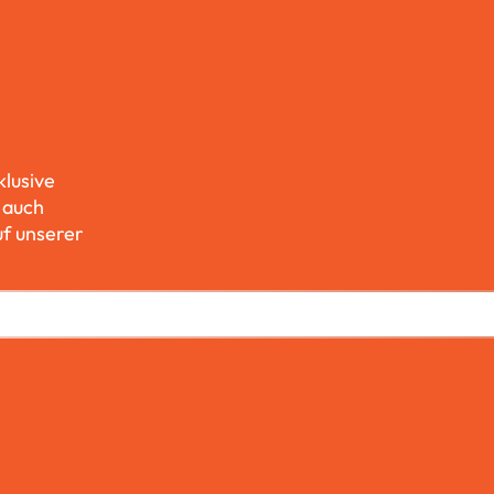
klusive
 auch
uf unserer