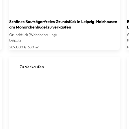
Schönes Bauträgerfreies Grundstück in Leipzig-Holzhausen
B
am Monarchenhügel zu verkaufen
B
Grundstück (Wohnbebauung)
G
Leipzig
R
289.000 €
•
680 m²
P
Zu Verkaufen