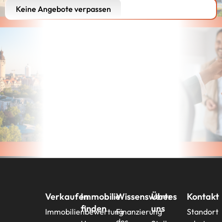
Keine Angebote verpassen
Verkaufen
Immobilie
Wissenswertes
Über
Kontakt
finden
uns
Immobilienbewertung
Finanzierung
Standort
des