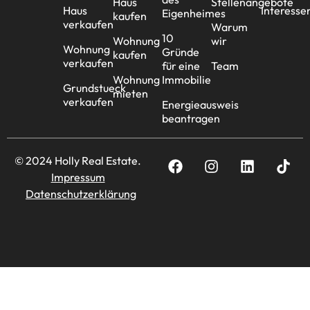
Haus
Stellenangebote
Haus
Interesse
Eigenheimes
kaufen
verkaufen
Warum
10
Wohnung
wir
Wohnung
Gründe
kaufen
verkaufen
für eine
Team
Wohnung
Immobilie
Grundstueck
mieten
verkaufen
Energieausweis
beantragen
© 2024 Holly Real Estate.
Impressum
Datenschutzerklärung