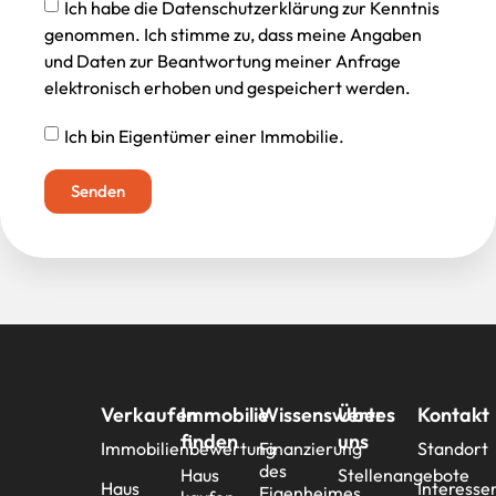
Ich habe die Datenschutzerklärung zur Kenntnis
genommen. Ich stimme zu, dass meine Angaben
und Daten zur Beantwortung meiner Anfrage
elektronisch erhoben und gespeichert werden.
Ich bin Eigentümer einer Immobilie.
Senden
Verkaufen
Immobilie
Wissenswertes
Über
Kontakt
finden
uns
Immobilienbewertung
Finanzierung
Standort
des
Haus
Stellenangebote
Haus
Interesse
Eigenheimes