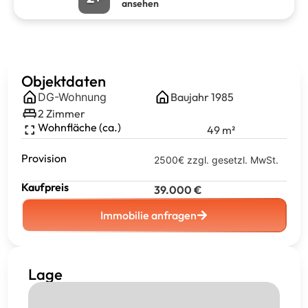
ansehen
Objektdaten
DG-Wohnung
Baujahr
1985
2
Zimmer
Wohnfläche (ca.)
49
m²
Provision
2500€ zzgl. gesetzl. MwSt.
Kaufpreis
39.000
€
Immobilie anfragen
Lage