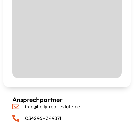
Ansprechpartner
info@holly-real-estate.de
034296 - 349871