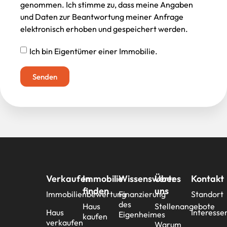
genommen. Ich stimme zu, dass meine Angaben
und Daten zur Beantwortung meiner Anfrage
elektronisch erhoben und gespeichert werden.
Ich bin Eigentümer einer Immobilie.
Senden
Verkaufen
Immobilie
Wissenswertes
Über
Kontakt
finden
uns
Immobilienbewertung
Finanzierung
Standort
des
Haus
Stellenangebote
Haus
Interesse
Eigenheimes
kaufen
verkaufen
Warum