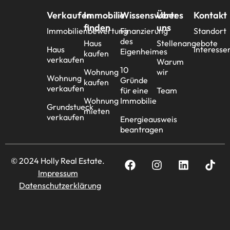
Verkaufen
Immobilie
Wissenswertes
Über
Kontakt
finden
uns
Immobilienbewertung
Finanzierung
Standort
des
Haus
Stellenangebote
Haus
Interesse
Eigenheimes
kaufen
verkaufen
Warum
10
Wohnung
wir
Wohnung
Gründe
kaufen
verkaufen
für eine
Team
Wohnung
Immobilie
Grundstueck
mieten
verkaufen
Energieausweis
beantragen
© 2024 Holly Real Estate.
Impressum
Datenschutzerklärung