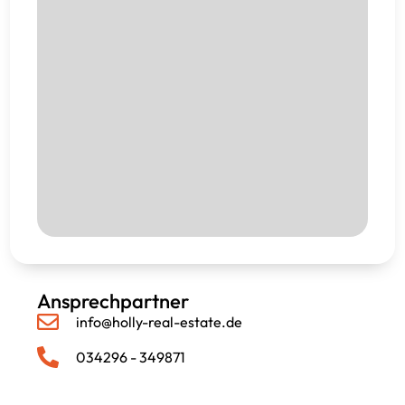
Ansprechpartner
info@holly-real-estate.de
034296 - 349871