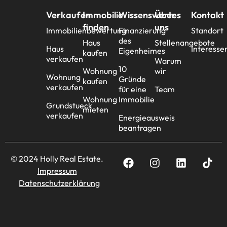
Verkaufen
Immobilie
Wissenswertes
Über
Kontakt
finden
uns
Immobilienbewertung
Finanzierung
Standort
des
Haus
Stellenangebote
Haus
Interesse
Eigenheimes
kaufen
verkaufen
Warum
10
Wohnung
wir
Wohnung
Gründe
kaufen
verkaufen
für eine
Team
Wohnung
Immobilie
Grundstueck
mieten
verkaufen
Energieausweis
beantragen
© 2024 Holly Real Estate.
Impressum
Datenschutzerklärung