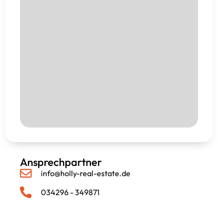
Ansprechpartner
info@holly-real-estate.de
034296 - 349871