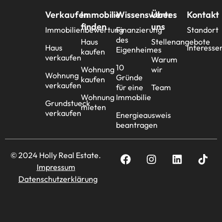
Verkaufen
Immobilie
Wissenswertes
Über
Kontakt
finden
uns
Immobilienbewertung
Finanzierung
Standort
des
Haus
Stellenangebote
Haus
Interesse
Eigenheimes
kaufen
verkaufen
Warum
10
Wohnung
wir
Wohnung
Gründe
kaufen
verkaufen
für eine
Team
Wohnung
Immobilie
Grundstueck
mieten
verkaufen
Energieausweis
beantragen
© 2024 Holly Real Estate.
Impressum
Datenschutzerklärung