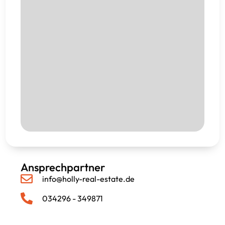
Ansprechpartner
info@holly-real-estate.de
034296 - 349871